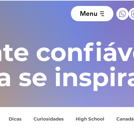
Menu
te confiáv
a se inspir
Dicas
Curiosidades
High School
Canadá