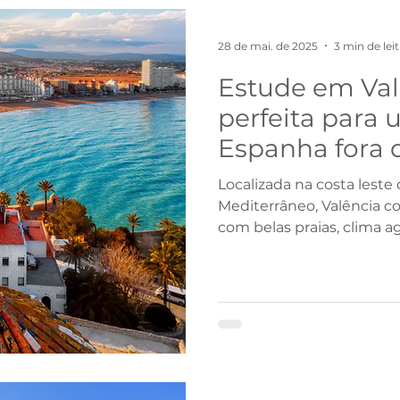
do Sul
Alemanha
Espanha
Estados Unidos
28 de mai. de 2025
3 min de lei
Estude em Val
Programas
Teens
Estudo e trabalho
Profiss
perfeita para
Espanha fora 
Chile
China
Localizada na costa lest
Mediterrâneo, Valência c
com belas praias, clima a