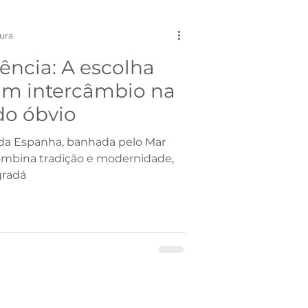
França
tura
ência: A escolha
ionalizantes
 um intercâmbio na
do óbvio
e da Espanha, banhada pelo Mar
ombina tradição e modernidade,
gradá