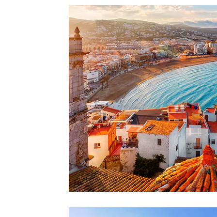
Inglaterra
Reino Unido
Europa
África 
Irlanda
Itália
Malta
Nova Zelândia
Japão
Ensino superior
Dubai
Japão