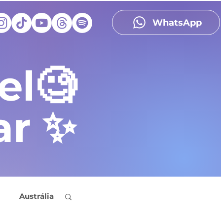
WhatsApp
el🧐
ar ✨
Austrália