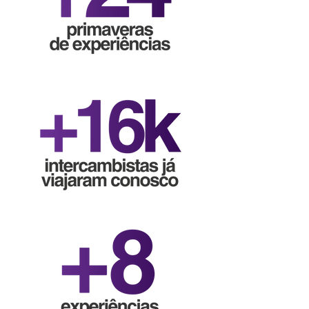
avançado), o que agrega muito no 
currículo e amplia os seus horizontes 
para novas oportunidades 
profissionais.  Consulte a Just para 
saber sobre os cursos disponíveis na 
sua área!