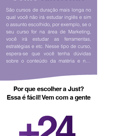
São cursos com duração média entre 
São cursos de duração mais longa no 
2 a 4 semanas. Mas também existem 
qual você não irá estudar inglês e sim 
opções para quem quer fazer um 
o assunto escolhido, por exemplo, se o 
curso de extensão que pode variar de 
seu curso for na área de Marketing, 
6 meses a 1 ano.
você irá estudar as ferramentas, 
estratégias e etc. Nesse tipo de curso, 
espera-se que você tenha dúvidas 
sobre o conteúdo da matéria e não 
sobre o idioma e por isso é exigido um 
nível elevado do domínio da língua. 
Mas lembre-se: para este tipo de 
Por que escolher a Just?
curso, o estudante também deve 
Essa é fácil! Vem com a gente
separar um tempo mais longo para 
ficar no exterior. 

Os cursos são de nível técnico, 
divididos geralmente em certificado 
(primeiro nível) e Diploma (nível mais 