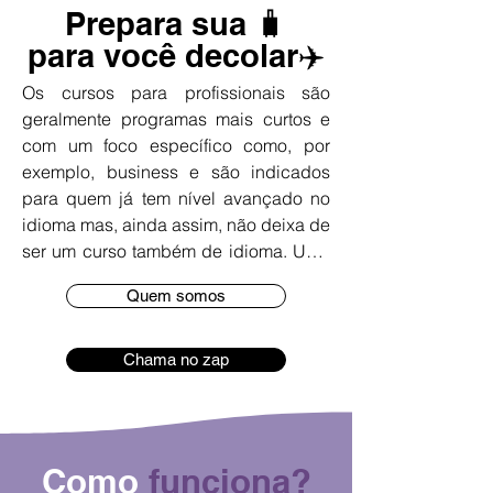
Prepara sua 🧳
para você decolar✈️
Os cursos para profissionais são 
geralmente programas mais curtos e 
com um foco específico como, por 
exemplo, business e são indicados 
para quem já tem nível avançado no 
idioma mas, ainda assim, não deixa de 
ser um curso também de idioma. Uma 
das vantagens desse curso é que 
Quem somos
você amplia o seu networking com 
profissionais da sua área pelo mundo 
e aprende termos e habilidades que 
Chama no zap
você pode aplicar no seu dia a dia. Se 
você já tem inglês avançado mas 
precisa ampliar seu vocabulário em 
ambiente de negócios, apresentações 
Como
funciona?
comerciais etc, esse é o curso ideal . 