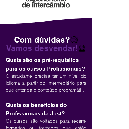
Com dúvidas?
🧐
Vamos desvendar!
🔮
Quais são os pré-requisitos
para os cursos Profissionais?
O estudante precisa ter um nível do 
idioma a partir do intermediário para 
que entenda o conteúdo programático 
das aulas que serão focadas na área 
escolhida. Além disso, alguns cursos 
Quais os benefícios do
vão solicitar histórico escolar do aluno. 
Profissionais da Just?
Cada instituição possui suas regras e 
Os cursos são voltados para recém-
o expert Just irá te orientar da melhor 
formados ou formados que estão 