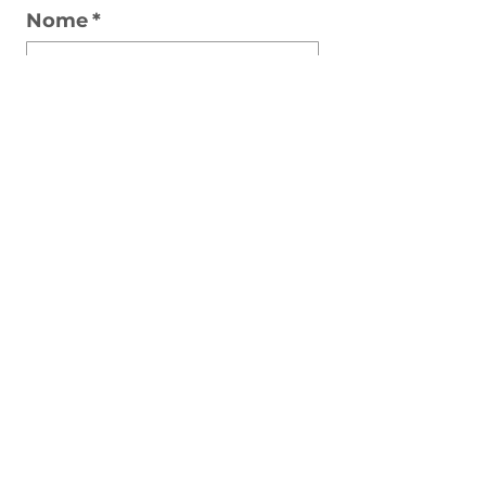
para você!
Nome
*
Sobrenome
*
WhatsApp
*
Email
*
Interesse em
*
Destino de interesse
*
Unidade + próxima
*