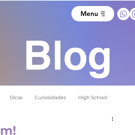
Menu
Blog
Dicas
Curiosidades
High School
ido
Europa
África do Sul
Alemanha
im!