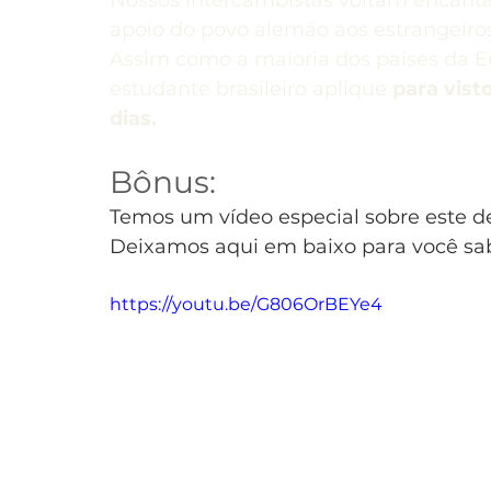
Nossos intercambistas voltam encanta
apoio do povo alemão aos estrangeiros
Assim como a maioria dos países da E
estudante brasileiro aplique 
para vist
dias.
Bônus:
Temos um vídeo especial sobre este de
Deixamos aqui em baixo para você sa
https://youtu.be/G806OrBEYe4