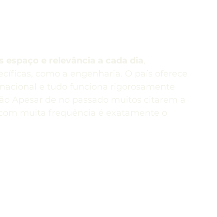
nda
Itália
Malta
Nova Zelândia
rofissionalizantes
Japão
Ensino superior
 espaço e relevância a cada dia
, 
íficas, como a engenharia. O país oferece 
rnacional e tudo funciona rigorosamente 
ção Apesar de no passado muitos citarem a 
 com muita frequência é exatamente o 