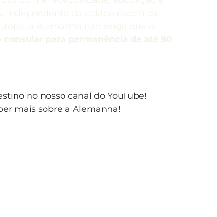
dos com a receptividade, educação e 
, independente da cidade escolhida. 
uropa, a Alemanha não exige que o 
o consular para permanência de até 90 
stino no nosso canal do YouTube! 
ber mais sobre a Alemanha!