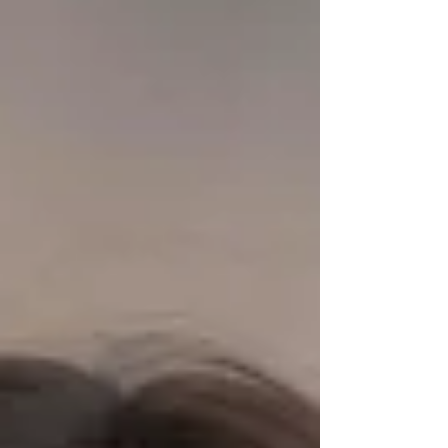
School no exterior. Reconhecido como
um dos grandes diferenciais da Just, o
Prep to Go vai além das orientações
tradicionais de intercâmbio e propõe
uma preparação completa para os
desafios acadêmicos, culturais e
emocionais que fazem parte da
vivência internacional. Durante um dia
inteiro de imers