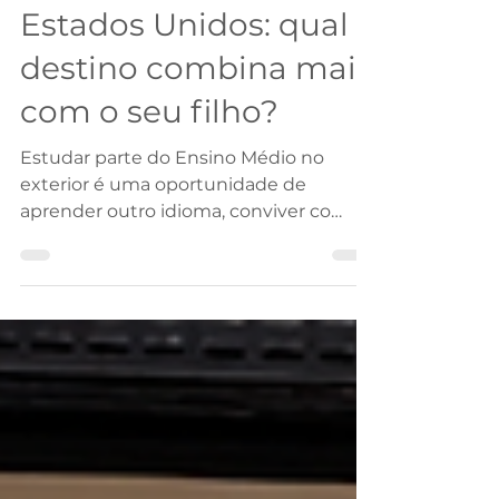
Canadá ou nos
Estados Unidos: qual
destino combina mais
com o seu filho?
Estudar parte do Ensino Médio no
exterior é uma oportunidade de
aprender outro idioma, conviver co
Ainda estou crescendo
profissionalmente? Quero continuar na
mesma área? Meu inglês acompanha as
oportunidades que desejo? Existe
espaço para uma mudança de carreira?
É possível fazer uma pausa sem Japão e
Coreia do Sul vêm ganhando espaço
entre estudantes que procuram um
intercâmbio diferente dos destinos