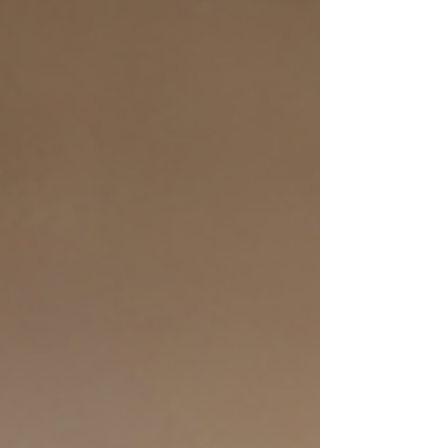
tradicionais e desejam conhecer de
perto culturas que influenciam
tendênci