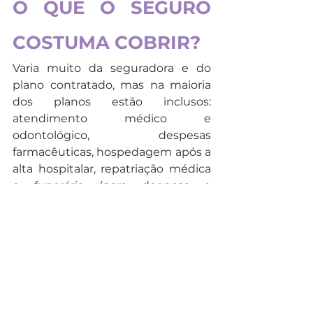
O QUE O SEGURO 
COSTUMA COBRIR?
Varia muito da seguradora e do 
plano contratado, mas na maioria 
dos planos estão inclusos: 
atendimento médico e 
odontológico, despesas 
farmacêuticas, hospedagem após a 
alta hospitalar, repatriação médica 
e funerária (para doenças e 
acidentes), assistência funerária, 
indenização em caso de morte ou 
invalidez, ajuda com bagagem 
extraviada, despesas jurídicas e 
pagamento antecipado de fiança.
E aí gostou das dicas? Comenta 