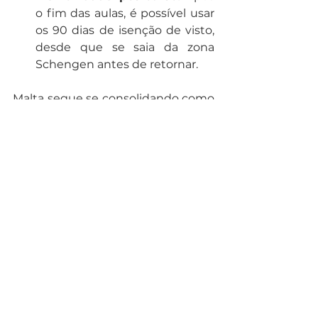
o fim das aulas, é possível usar 
os 90 dias de isenção de visto, 
desde que se saia da zona 
Schengen antes de retornar.
Malta segue se consolidando como 
um destino completo: 
aprendizado, qualidade de vida, 
paisagens paradisíacas e agora, 
com mais oportunidades para 
quem quer estudar e trabalhar.
Ainda tem dúvidas? 
Entre em 
contato
 com nossos especialistas 
para um planejamento detalhado 
do seu intercâmbio!
estudo e trabalho
Malta
Malta
Estudo e trabalho