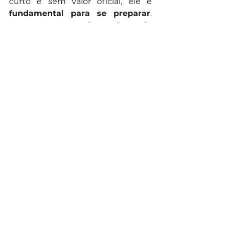
curto e sem valor oficial, ele é 
fundamental para se preparar
. 
Use-o para entender o ritmo do 
teste, ajustar sua estratégia e 
chegar no dia da prova mais 
confiante.
Lembre-se:
 a prática constante 
aumenta suas chances de obter 
uma pontuação alta!
o que sua 
viagem seja tranquila e sem 
imprevistos.
Planejamento
Curiosidades
Ver tudo
Posts recentes