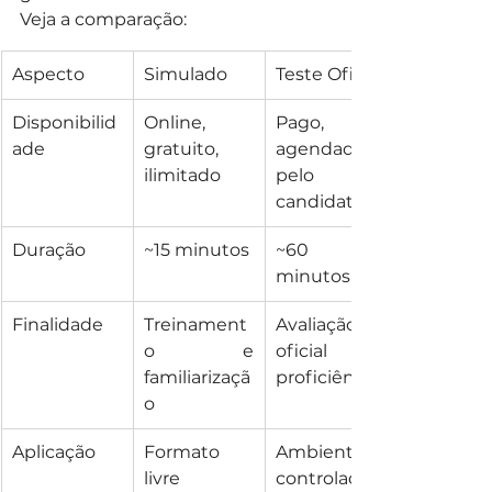
Veja a comparação:
Aspecto
Simulado
Teste Oficial
Disponibilid
Online, 
Pago, 
ade
gratuito, 
agendado 
ilimitado
pelo 
candidato
Duração
~15 minutos
~60 
minutos
Finalidade
Treinament
Avaliação 
o e 
oficial de 
familiarizaçã
proficiência
o
Aplicação
Formato 
Ambiente 
livre
controlado 