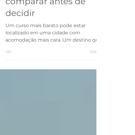
destinos para
comparar antes de
decidir
Um curso mais barato pode estar
localizado em uma cidade com
acomodação mais cara. Um destino que
exige investimento inicial maior pode
permitir uma permanência mais longa
ou oferecer condições para trabalhar
durante os estudos. Até a duração do
programa influencia quanto você
precisará reservar para passagem,
documentação, seguro e despesas
pessoais.