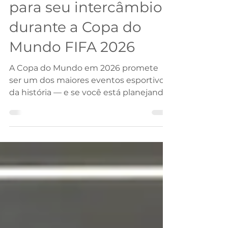
Como se programar
para seu intercâmbio
durante a Copa do
Mundo FIFA 2026
A Copa do Mundo em 2026 promete
ser um dos maiores eventos esportivos
da história — e se você está planejando
fazer intercâmbio nesse ano, é
fundamental se organizar com
antecedência para conciliar estudos,
viagem e, quem sabe, até aproveitar
alguns jogos enquanto vive uma
experiência internacional inesquecível!
Veja abaixo um guia completo para te
ajudar a se programar.