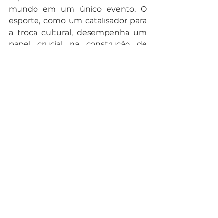
mundo em um único evento. O 
esporte, como um catalisador para 
a troca cultural, desempenha um 
papel crucial na construção de 
pontes entre diferentes culturas, 
promovendo a paz, a compreensão 
e a amizade global. Assim, os Jogos 
Olímpicos continuam a ser uma 
das mais importantes plataformas 
de intercâmbio cultural e 
cooperação internacional na 
sociedade contemporânea.
Entre em contato com um expert 
JUST
 e agende um bate papo 
agora mesmo!