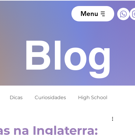
Menu
Blog
Dicas
Curiosidades
High School
ido
Europa
África do Sul
Alemanha
s na Inglaterra: