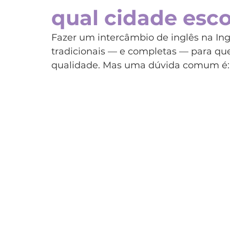
qual cidade esc
Espanha
Estados Unidos
França
Irla
Fazer um intercâmbio de inglês na Ing
tradicionais — e completas — para q
Programas
Teens
Estudo e trabalho
P
qualidade. Mas uma dúvida comum é: 
Dubai
Japão
Chile
China