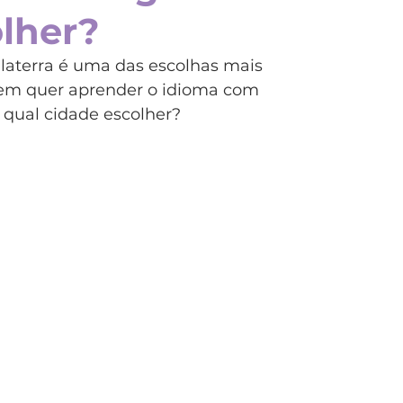
olher?
nda
Itália
Malta
Nova Zelândia
laterra é uma das escolhas mais 
uem quer aprender o idioma com 
rofissionalizantes
Japão
Ensino superior
qual cidade escolher?