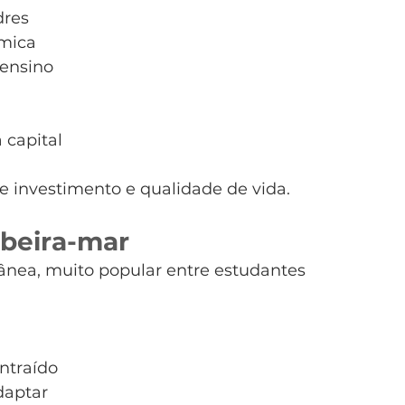
dres
âmica
 ensino
 capital
re investimento e qualidade de vida.
 beira-mar
ânea, muito popular entre estudantes 
ntraído
daptar