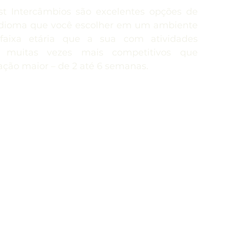
t Intercâmbios são excelentes opções de 
nda
Itália
Malta
Nova Zelândia
 o idioma que você escolher em um ambiente 
aixa etária que a sua com atividades 
o muitas vezes mais competitivos que 
rofissionalizantes
Japão
Ensino superior
ção maior – de 2 até 6 semanas.