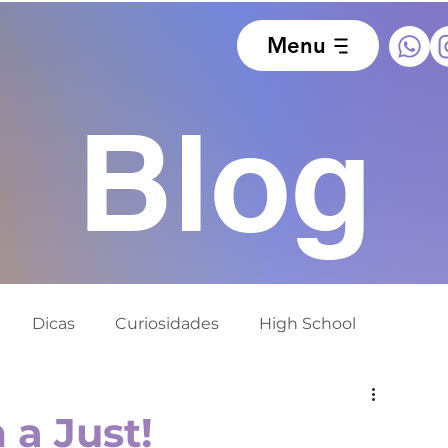
Menu
Blog
Dicas
Curiosidades
High School
ido
Europa
África do Sul
Alemanha
 a Just!