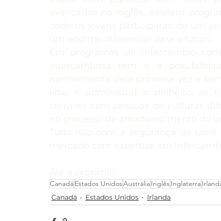
avançados no Inglês, existem progr
onde os jovens participarão de um pro
um enorme diferencial para o futuro.
Em programas de intercâmbio com
intercambista tem é a possibilidad
normalmente pela primeira vez e sem 
lidar e administrar o dinheiro, se
conviver com pessoas de culturas dif
no processo de amadurecimento do in
Tudo isso com a segurança de uma 
mercado com expertise em intercambi
Até a próxima!
Canadá
Estados Unidos
Austrália
Inglês
Inglaterra
Irland
Canadá
Estados Unidos
Irlanda