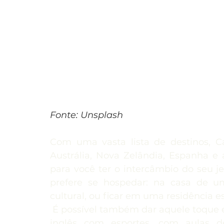
Fonte: Unsplash
Com uma vasta lista de destinos, Can
Austrália, Nova Zelândia, Espanha e a
para você ter o intercâmbio do seu j
prefere se hospedar: na casa de um
cultural, ou ficar em uma residência e
 É possível também dar aquele toque e
inglês com esportes, com aulas d