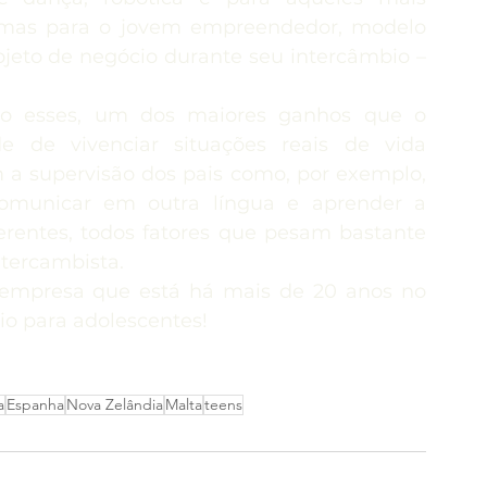
amas para o jovem empreendedor, modelo 
jeto de negócio durante seu intercâmbio – 
o esses, um dos maiores ganhos que o 
e de vivenciar situações reais de vida 
a supervisão dos pais como, por exemplo, 
 comunicar em outra língua e aprender a 
erentes, todos fatores que pesam bastante 
tercambista. 
empresa que está há mais de 20 anos no 
o para adolescentes!
a
Espanha
Nova Zelândia
Malta
teens