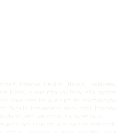
adá, Estados Unidos, Irlanda, Inglaterra, 
té Malta, o que não vai faltar são opções 
eito. Você escolhe que tipo de acomodação 
a família hospedeira com total imersão 
studantil, em um campus universitário.
special aos seus estudos, seja combinando 
e dança, robótica e para aqueles mais 