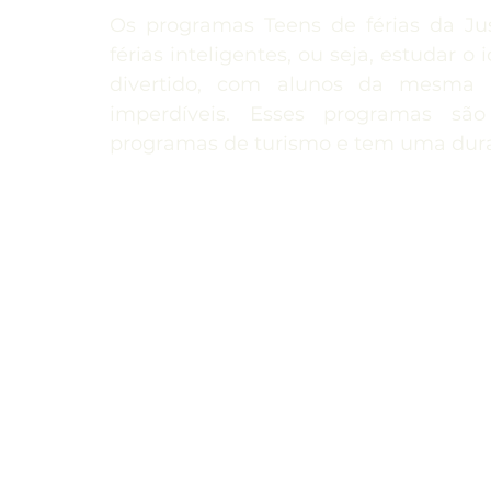
Os programas Teens de férias da Jus
Espanha
Estados Unidos
França
Irla
férias inteligentes, ou seja, estudar
divertido, com alunos da mesma f
imperdíveis. Esses programas sã
Programas
Teens
Estudo e trabalho
P
programas de turismo e tem uma dura
Dubai
Japão
Chile
China