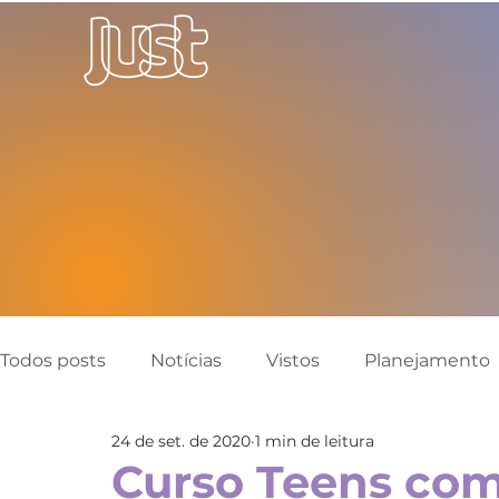
Todos posts
Notícias
Vistos
Planejamento
24 de set. de 2020
1 min de leitura
Canadá
Austrália
Inglaterra
Reino Un
Curso Teens com