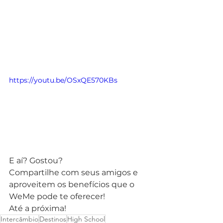
 Just, vira um embaixador do 
programa. Você recebe 5 vouchers 
para presentear os seus melhores 
amigos com desconto para o HS, o 
desconto que o seu amigo recebe, 
você ganha em dobro!
https://youtu.be/OSxQE570KBs
E aí? Gostou?
Compartilhe com seus amigos e 
aproveitem os benefícios que o 
WeMe pode te oferecer!
Até a próxima!
Intercâmbio
Destinos
High School