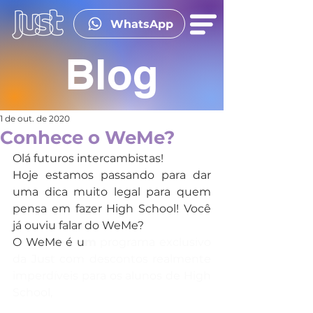
WhatsApp
Blog
1 de out. de 2020
Conhece o WeMe?
Olá futuros intercambistas!
Hoje estamos passando para dar 
uma dica muito legal para quem 
pensa em fazer High School! Você 
já ouviu falar do WeMe?
O WeMe é u
m
 programa exclusivo 
da Just com descontos realmente 
imperdíveis para os alunos de High 
School, 
Cada aluno matriculado 
nos programas de High School da 