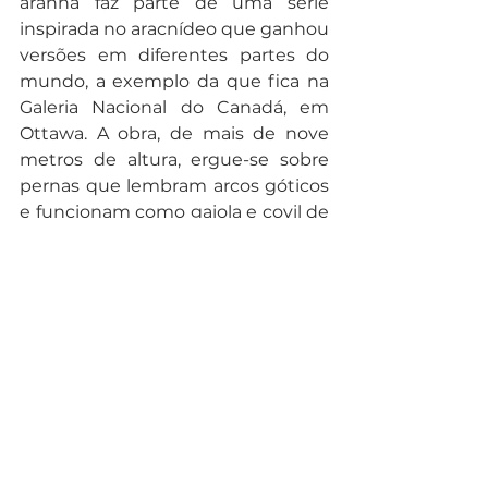
aranha faz parte de uma série 
inspirada no aracnídeo que ganhou 
versões em diferentes partes do 
mundo, a exemplo da que fica na 
Galeria Nacional do Canadá, em 
Ottawa. A obra, de mais de nove 
metros de altura, ergue-se sobre 
pernas que lembram arcos góticos 
e funcionam como gaiola e covil de 
proteção dos ovos que estão 
presos ao seu abdômen. O animal, 
que apareceu pela primeira vez em 
desenhos feitos pela artista na 
década de 1940 e ganhou 
destaque em sua obra durante a 
década de 1990, é uma 
homenagem de Bourgeois à mãe, 
que era tecelã. A obra, inaugurada 
em 1999, revela a ambiguidade do 