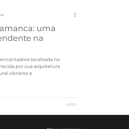
França
ura
lamanca: uma
ionalizantes
endente na
encantadora localizada no
ecida por sua arquitetura
ural vibrante e