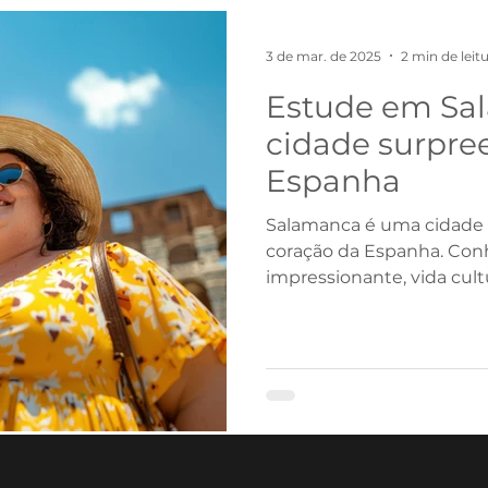
do Sul
Alemanha
Espanha
Estados Unidos
3 de mar. de 2025
2 min de leit
Estude em Sa
Programas
Teens
Estudo e trabalho
Profiss
cidade surpre
Espanha
Chile
China
Salamanca é uma cidade 
coração da Espanha. Conh
impressionante, vida cult