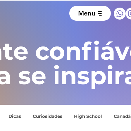
Menu
te confiáv
a se inspir
Dicas
Curiosidades
High School
Canadá