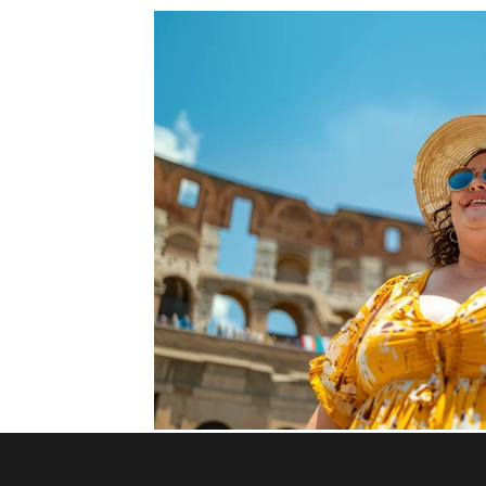
Inglaterra
Reino Unido
Europa
África 
Irlanda
Itália
Malta
Nova Zelândia
Japão
Ensino superior
Dubai
Japão