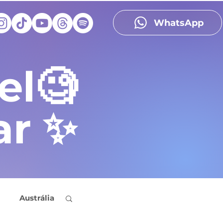
WhatsApp
el🧐
ar ✨
Austrália