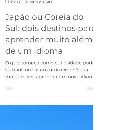
há 6 dias
2 min de leitura
Japão ou Coreia do
Sul: dois destinos para
aprender muito além
de um idioma
O que começa como curiosidade pode
se transformar em uma experiência
muito maior: aprender um novo idioma
no país onde ele faz parte da rotina.
Japão e Coreia do Sul vêm ganhando
espaço entre estudantes que procuram
um intercâmbio diferente dos destinos
tradicionais e desejam conhecer de