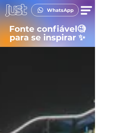
WhatsApp
Fonte confiável🧐
para se inspirar ✨