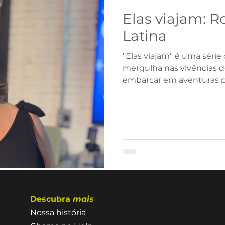
Elas viajam: R
Latina
"Elas viajam" é uma séri
mergulha nas vivências 
embarcar em aventuras p
Descubra
mais
Nossa história