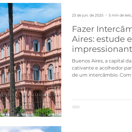
do Sul
Alemanha
Espanha
Estados Unidos
23 de jun. de 2025
5 min de leit
Fazer Interc
Programas
Teens
Estudo e trabalho
Profiss
Aires: estude
impressionan
Chile
China
Buenos Aires, a capital d
cativante e acolhedor par
de um intercâmbio. Com su
deslumbrante e uma cena
a cidade oferece uma exp
internacionais.