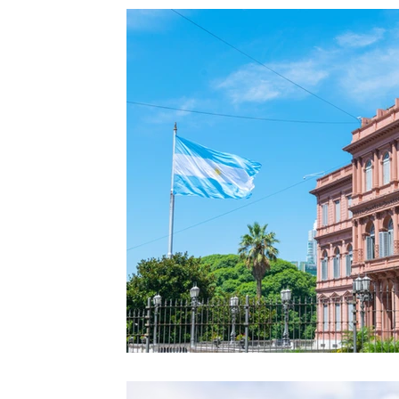
Inglaterra
Reino Unido
Europa
África 
Irlanda
Itália
Malta
Nova Zelândia
Japão
Ensino superior
Dubai
Japão