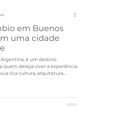
França
ura
âmbio em Buenos
ionalizantes
 em uma cidade
te
a Argentina, é um destino
a quem deseja viver a experiência
a rica cultura, arquitetura
 vibrante de arte e gastronomia,
eriência única para estudantes