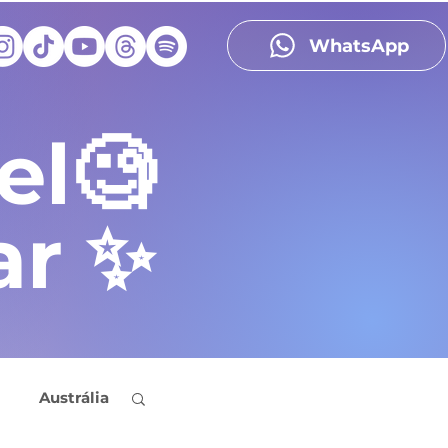
WhatsApp
el🧐
ar ✨
Austrália