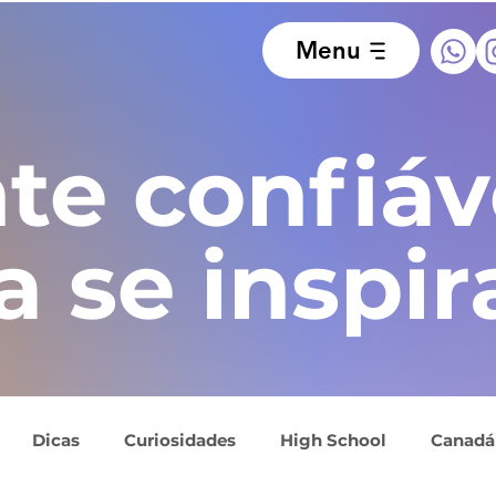
Menu
te confiáv
a se inspir
Dicas
Curiosidades
High School
Canadá