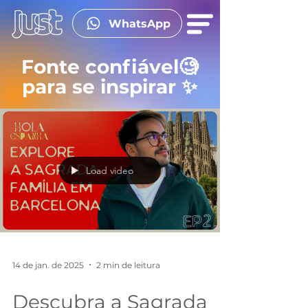
WhatsApp
Fonte confiável🧐
para se inspirar ✨
Load video
14 de jan. de 2025
2 min de leitura
Descubra a Sagrada