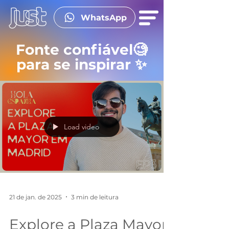
WhatsApp
Fonte confiável🧐
para se inspirar ✨
Load video
21 de jan. de 2025
3 min de leitura
Explore a Plaza Mayor