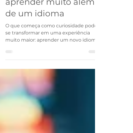
Sul: dois destinos para
aprender muito além
de um idioma
O que começa como curiosidade pode
se transformar em uma experiência
muito maior: aprender um novo idioma
no país onde ele faz parte da rotina.
Japão e Coreia do Sul vêm ganhando
espaço entre estudantes que procuram
um intercâmbio diferente dos destinos
tradicionais e desejam conhecer de
perto culturas que influenciam
tendências no mundo inteiro.