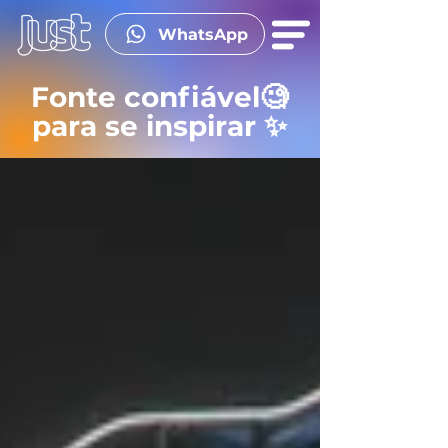
WhatsApp
Fonte confiável🧐
para se inspirar ✨