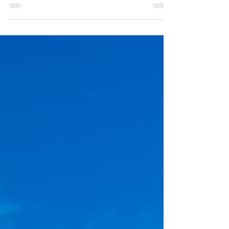
Quando falamos em intercâmbio, os
primeiros destinos que vêm à mente
geralmente são os clássicos: Canadá,
Estados Unidos, Irlanda, Austrália e
Inglaterra. Mas, em 2025, cresce um
movimento entre os estudantes
brasileiros que buscam alternativas fora
da zona de conforto. Países menos
óbvios estão ganhando destaque, seja
pelo custo mais acessível, pela
diversidade cultural ou pela
possibilidade de viver experiências
únicas.