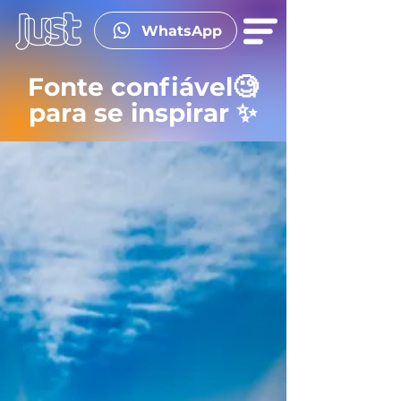
WhatsApp
Fonte confiável🧐
para se inspirar ✨