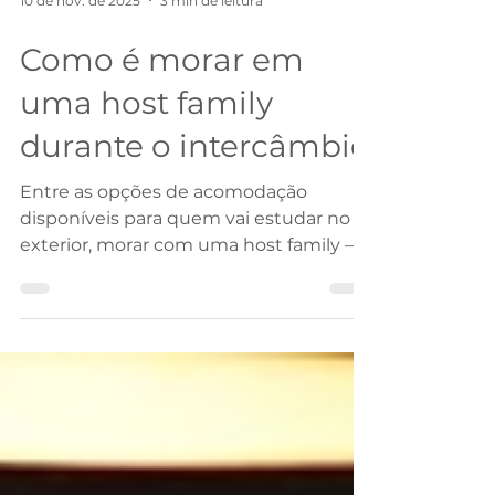
10 de nov. de 2025
3 min de leitura
Como é morar em
uma host family
durante o intercâmbio
Entre as opções de acomodação
disponíveis para quem vai estudar no
exterior, morar com uma host family —
uma família local que recebe
estudantes estrangeiros — é uma das
experiências mais autênticas e
enriquecedoras. É a chance de vivenciar
o idioma e a cultura de forma real,
convivendo com pessoas do país e
aprendendo com o dia a dia delas.