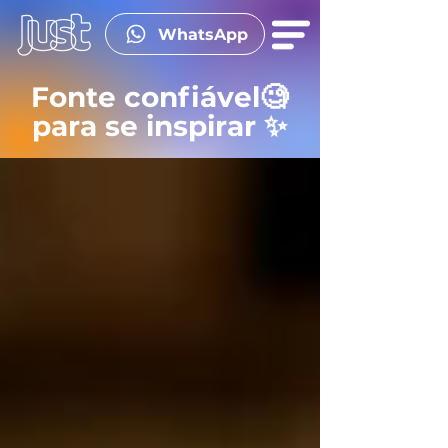
WhatsApp
Fonte confiável🧐
para se inspirar ✨