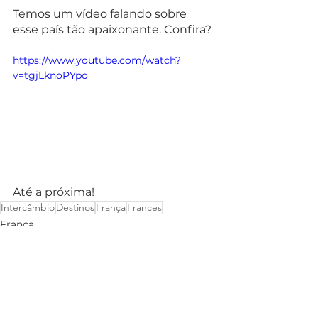
Temos um vídeo falando sobre 
esse país tão apaixonante. Confira?
https://www.youtube.com/watch?
v=tgjLknoPYpo
Até a próxima!
Intercâmbio
Destinos
França
Frances
França
Estudo e trabalho
Ver tudo
Posts recentes