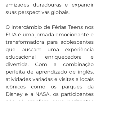
amizades duradouras e expandir 
suas perspectivas globais.
O intercâmbio de Férias Teens nos 
EUA é uma jornada emocionante e 
transformadora para adolescentes 
que buscam uma experiência 
educacional enriquecedora e 
divertida. Com a combinação 
perfeita de aprendizado de inglês, 
atividades variadas e visitas a locais 
icônicos como os parques da 
Disney e a NASA, os participantes 
não só ampliam seus horizontes 
culturais, mas também constroem 
memórias que durarão a vida toda. 
Para jovens que sonham em 
explorar o mundo enquanto 
aprimoram suas habilidades 