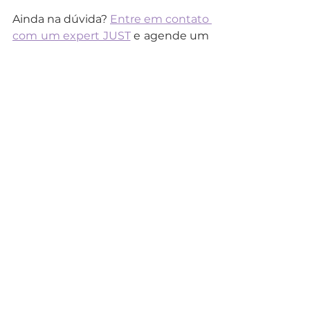
Ainda na dúvida? 
Entre em contato 
com um expert JUST
 e agende um 
bate papo agora mesmo!
Intercâmbio
dicas
Programas
Planejamento
Dicas
Ver tudo
Posts recentes