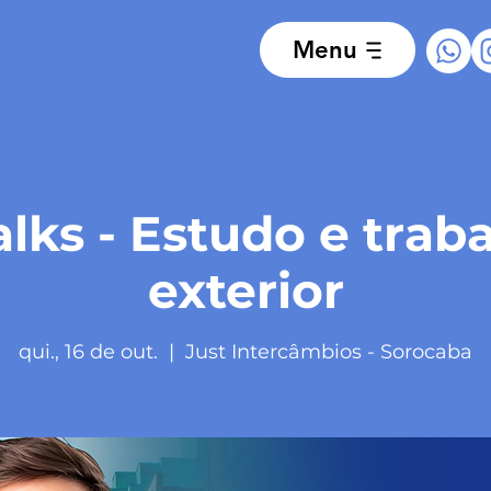
Menu
alks - Estudo e trab
exterior
qui., 16 de out.
  |  
Just Intercâmbios - Sorocaba