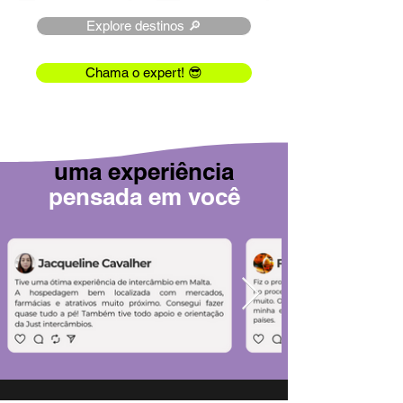
Explore destinos 🔎
Chama o expert! 😎
uma experiência
pensada em você