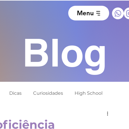
Menu
Blog
Dicas
Curiosidades
High School
ido
Europa
África do Sul
Alemanha
oficiência