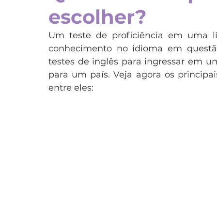
escolher?
Espanha
Estados Unidos
França
Irla
Um teste de proficiência em uma lín
conhecimento no idioma em questão
Programas
Teens
Estudo e trabalho
P
testes de inglês para ingressar em um
para um país. Veja agora os principai
entre eles: 
Dubai
Japão
Chile
China