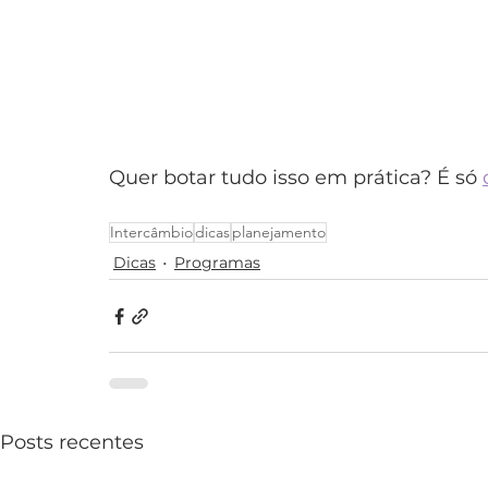
outros. Normalmente o teste exige que
escritas ou em áudio, escreva peque
histórias. A nota máxima é 160 e não
Quer botar tudo isso em prática? É só 
Intercâmbio
dicas
planejamento
Dicas
Programas
Posts recentes