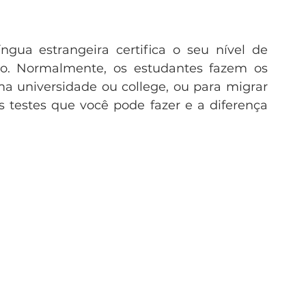
nda
Itália
Malta
Nova Zelândia
gua estrangeira certifica o seu nível de 
. Normalmente, os estudantes fazem os 
rofissionalizantes
Japão
Ensino superior
a universidade ou college, ou para migrar 
s testes que você pode fazer e a diferença 