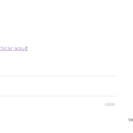
 você complete frases, reconheça palavras 
nos textos, leia frases e conte rápidas 
 tem uma validade determinada.
clicar aqui
!
Ve