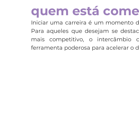
quem está começ
Espanha
Estados Unidos
França
Irla
Iniciar uma carreira é um momento dec
Para aqueles que desejam se desta
Programas
Teens
Estudo e trabalho
P
mais competitivo, o intercâmbio
ferramenta poderosa para acelerar o d
Dubai
Japão
Chile
China