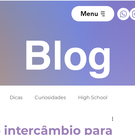
Menu
Blog
Dicas
Curiosidades
High School
ido
Europa
África do Sul
Alemanha
o intercâmbio para