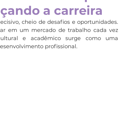
ando a carreira
nda
Itália
Malta
Nova Zelândia
isivo, cheio de desafios e oportunidades. 
car em um mercado de trabalho cada vez 
rofissionalizantes
Japão
Ensino superior
 cultural e acadêmico surge como uma 
esenvolvimento profissional.