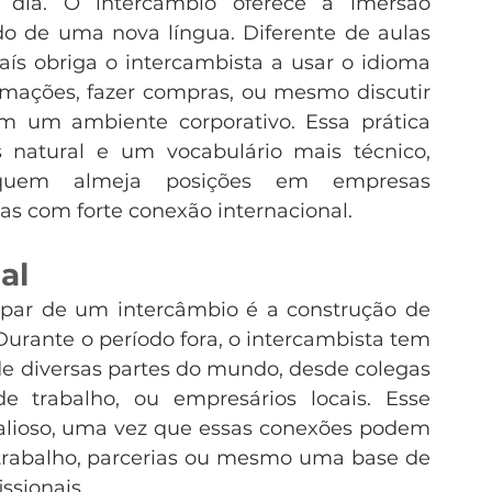
 dia. O intercâmbio oferece a imersão 
do de uma nova língua. Diferente de aulas 
aís obriga o intercambista a usar o idioma 
rmações, fazer compras, ou mesmo discutir 
 um ambiente corporativo. Essa prática 
 natural e um vocabulário mais técnico, 
 quem almeja posições em empresas 
as com forte conexão internacional.
al
ipar de um intercâmbio é a construção de 
urante o período fora, o intercambista tem 
e diversas partes do mundo, desde colegas 
e trabalho, ou empresários locais. Esse 
alioso, uma vez que essas conexões podem 
trabalho, parcerias ou mesmo uma base de 
ssionais.