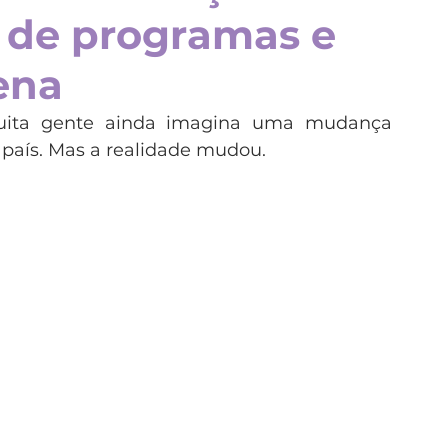
s de programas e
nda
Itália
Malta
Nova Zelândia
ena
rofissionalizantes
Japão
Ensino superior
uita gente ainda imagina uma mudança 
 país. Mas a realidade mudou.