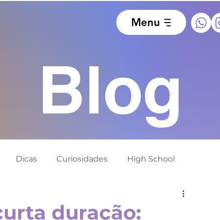
Menu
Blog
Dicas
Curiosidades
High School
ido
Europa
África do Sul
Alemanha
curta duração: