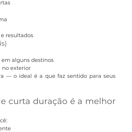
rtas
oma
 e resultados
s)
o em alguns destinos
 no exterior
— o ideal é a que faz sentido para seus 
 curta duração é a melhor 
cê:
ente