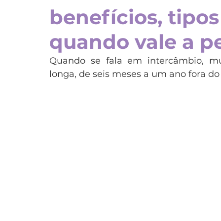
benefícios, tipo
Espanha
Estados Unidos
França
Irla
quando vale a p
Programas
Teens
Estudo e trabalho
P
Quando se fala em intercâmbio, m
longa, de seis meses a um ano fora do
Dubai
Japão
Chile
China