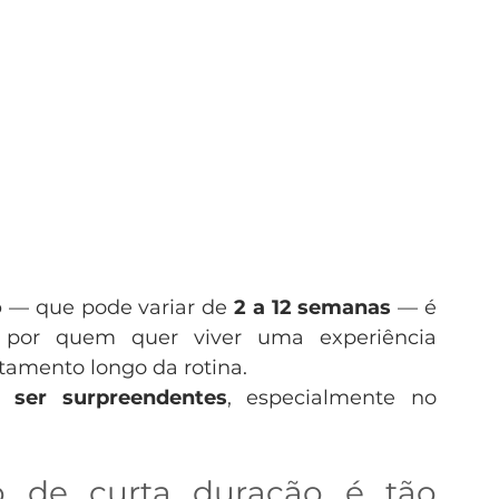
o
 — que pode variar de 
2 a 12 semanas
 — é 
por quem quer viver uma experiência 
tamento longo da rotina.
 ser surpreendentes
, especialmente no 
 de curta duração é tão 