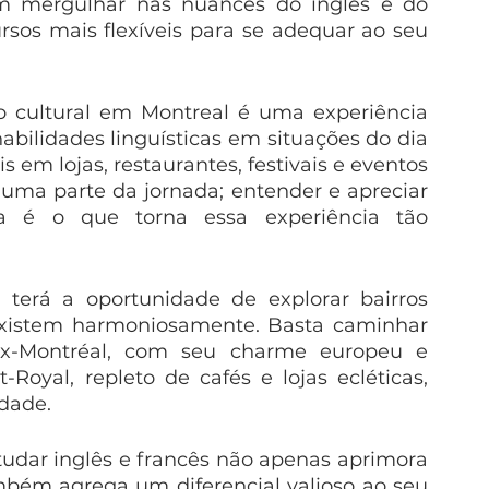
 mergulhar nas nuances do inglês e do 
rsos mais flexíveis para se adequar ao seu 
 cultural em Montreal é uma experiência 
abilidades linguísticas em situações do dia 
 em lojas, restaurantes, festivais e eventos 
 uma parte da jornada; entender e apreciar 
na é o que torna essa experiência tão 
terá a oportunidade de explorar bairros 
existem harmoniosamente. Basta caminhar 
ux-Montréal, com seu charme europeu e 
Royal, repleto de cafés e lojas ecléticas, 
dade.  
dar inglês e francês não apenas aprimora 
mbém agrega um diferencial valioso ao seu 