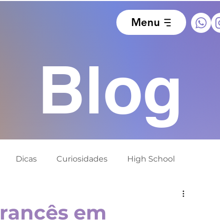
Menu
Blog
Dicas
Curiosidades
High School
ido
Europa
África do Sul
Alemanha
francês em