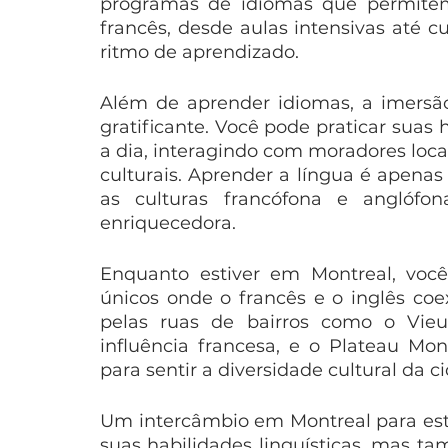
programas de idiomas que permitem
francês, desde aulas intensivas até cu
ritmo de aprendizado.  
Além de aprender idiomas, a imersão
gratificante. Você pode praticar suas h
a dia, interagindo com moradores locais
culturais. Aprender a língua é apenas
as culturas francófona e anglófo
enriquecedora.
Enquanto estiver em Montreal, você 
únicos onde o francês e o inglês co
pelas ruas de bairros como o Vie
influência francesa, e o Plateau Mont-
para sentir a diversidade cultural da ci
Um intercâmbio em Montreal para estu
suas habilidades linguísticas, mas ta