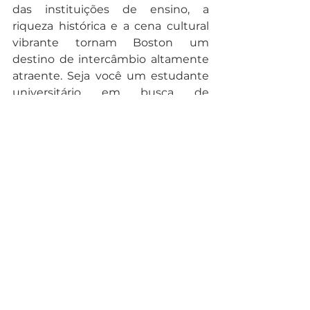
das instituições de ensino, a 
riqueza histórica e a cena cultural 
vibrante tornam Boston um 
destino de intercâmbio altamente 
atraente. Seja você um estudante 
universitário em busca de 
aprimorar seu inglês acadêmico ou 
alguém que busca uma 
experiência cultural memorável, 
estudar inglês em Boston é uma 
escolha que pode proporcionar 
experiências enriquecedoras e 
inesquecíveis.
Entre em contato com um expert 
JUST
 e agende um bate papo 
agora mesmo!
Intercâmbio
Estados Unidos
Estados Unidos
Dicas