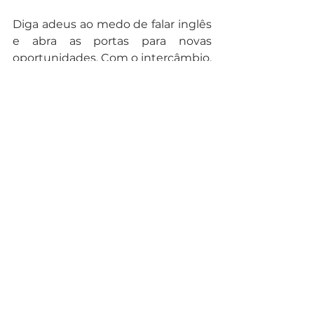
Diga adeus ao medo de falar inglês 
e abra as portas para novas 
oportunidades. Com o intercâmbio, 
você não apenas aprende o idioma, 
mas também se transforma como 
pessoa, ganhando a confiança 
necessária para se expressar com 
fluência. Se está pronto para dar 
esse passo, embarque em um 
intercâmbio e veja como essa 
experiência pode mudar sua vida.
Entre em contato com um expert 
JUST
 e agende um bate papo 
agora mesmo!