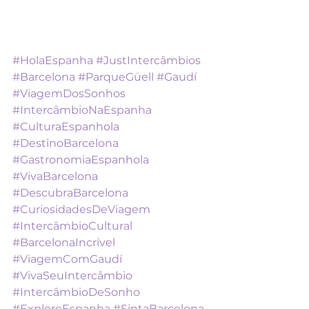
#HolaEspanha
#JustIntercâmbios
#Barcelona
#ParqueGüell
#Gaudí
#ViagemDosSonhos
#IntercâmbioNaEspanha
#CulturaEspanhola
#DestinoBarcelona
#GastronomiaEspanhola
#VivaBarcelona
#DescubraBarcelona
#CuriosidadesDeViagem
#IntercâmbioCultural
#BarcelonaIncrível
#ViagemComGaudí
#VivaSeuIntercâmbio
#IntercâmbioDeSonho
#ExploreEspanha
#SintaBarcelona