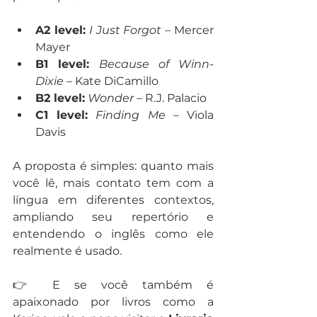
A2 level:
I Just Forgot
 – Mercer 
Mayer
B1 level:
Because of Winn-
Dixie
 – Kate DiCamillo
B2 level:
Wonder
 – R.J. Palacio
C1 level:
Finding Me
 – Viola 
Davis
A proposta é simples: quanto mais 
você lê, mais contato tem com a 
língua em diferentes contextos, 
ampliando seu repertório e 
entendendo o inglês como ele 
realmente é usado.
👉 E se você também é 
apaixonado por livros como a 