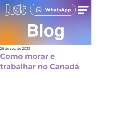
WhatsApp
Blog
26 de set. de 2022
Como morar e
trabalhar no Canadá
Sonha em estudar e trabalhar no 
Canadá? O curso co-op é uma 
ótima opção para quem quer dar o 
primeiro passo.