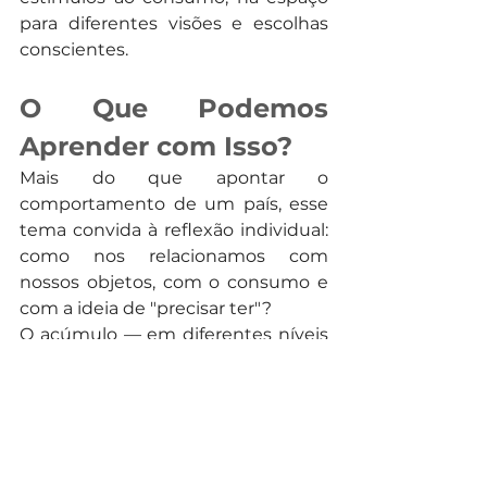
para diferentes visões e escolhas 
conscientes.
O Que Podemos 
Aprender com Isso?
Mais do que apontar o 
comportamento de um país, esse 
tema convida à reflexão individual: 
como nos relacionamos com 
nossos objetos, com o consumo e 
com a ideia de "precisar ter"?
O acúmulo — em diferentes níveis 
— pode estar presente em 
qualquer cultura. E compreendê-lo 
sem julgamentos, com empatia e 
olhar crítico, é o primeiro passo 
para promover conversas mais 