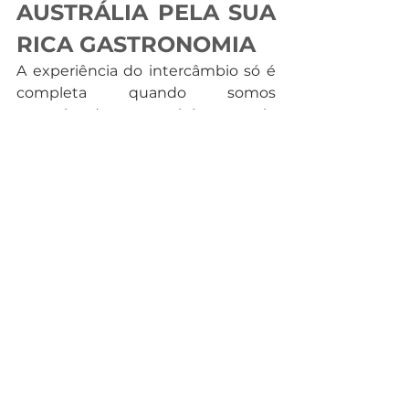
AUSTRÁLIA PELA SUA 
RICA GASTRONOMIA
A experiência do intercâmbio só é 
completa quando somos 
conquistados também pelo 
paladar… hum, deu até fome! 
Quando se fala em comida, a 
Austrália é um prato cheio para 
quem busca novos sabores e 
experiências gastronômicas. 
Vegemite, Carne de carneiro, Fish 
and Chips, Tim Tom, Carne de 
Canguru, Pavlova. Agora vamos 
parar por aqui, pois esse assunto 
vamos num texto especial, rs.
#10
 ESCOLHER A 