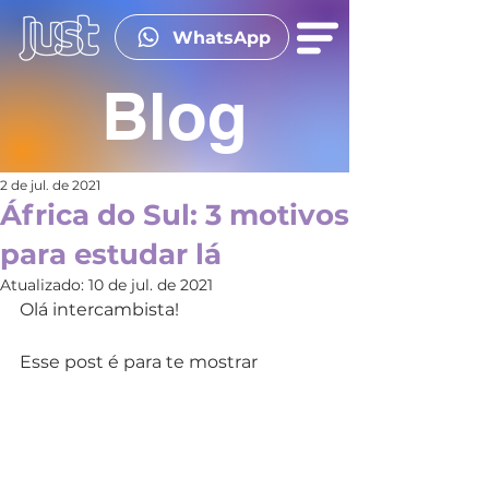
WhatsApp
Blog
2 de jul. de 2021
África do Sul: 3 motivos
para estudar lá
Atualizado:
10 de jul. de 2021
Olá intercambista!
Esse post é para te mostrar 
3 das 
dezenas de motivos que mostram 
que estudar na África do Sul pode 
ser uma ÓTIMA pedida. Aliás, se 
você é uma pessoa que não se 