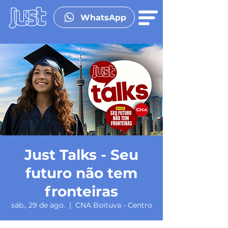
WhatsApp
Just Talks - Seu
futuro não tem
fronteiras
sáb., 29 de ago.
  |  
CNA Boituva - Centro